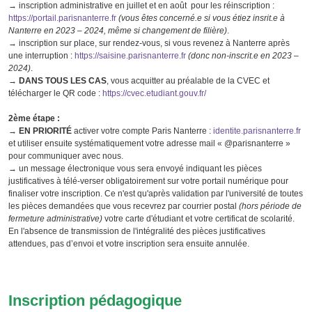
→ inscription administrative en juillet et en août pour les réinscription :
https://portail.parisnanterre.fr
(vous êtes concerné.e si vous étiez insrit.e à
Nanterre en 2023 – 2024, même si changement de filière)
.
→ inscription sur place, sur rendez-vous, si vous revenez à Nanterre après
une interruption :
https://saisine.parisnanterre.fr
(donc non-inscrit.e en 2023 –
2024)
.
→
DANS TOUS LES CAS
, vous acquitter au préalable de la CVEC et
télécharger le QR code :
https://cvec.etudiant.gouv.fr/
2ème étape :
→
EN PRIORITÉ
activer votre compte Paris Nanterre :
identite.parisnanterre.fr
et utiliser ensuite systématiquement votre adresse mail « @parisnanterre »
pour communiquer avec nous.
→ un message électronique vous sera envoyé indiquant les pièces
justificatives à télé-verser obligatoirement sur votre portail numérique pour
finaliser votre inscription. Ce n'est qu'après validation par l'université de toutes
les pièces demandées que vous recevrez par courrier postal
(hors période de
fermeture administrative)
votre carte d'étudiant et votre certificat de scolarité.
En l'absence de transmission de l'intégralité des pièces justificatives
attendues, pas d’envoi et votre inscription sera ensuite annulée.
Inscription pédagogique